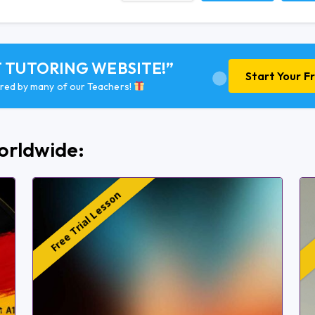
T TUTORING WEBSITE!”
Start Your F
fered by many of our Teachers!
orldwide:
Free Trial Lesson