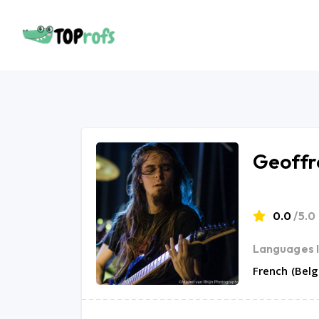
Geoffr
0.0
/5.0
Languages I
French (Bel