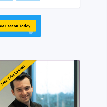
ree Lesson Today
Free Trial Lesson