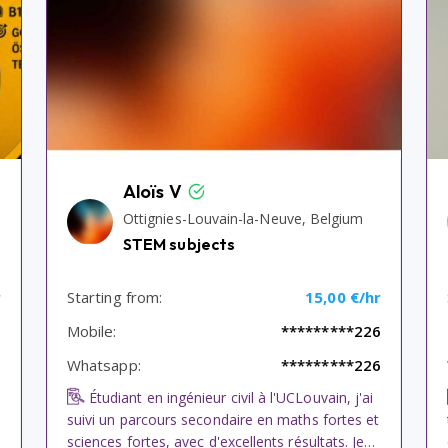
Aloïs V
Ottignies-Louvain-la-Neuve, Belgium
STEM subjects
r
Starting from:
15,00 €/hr
2
Mobile:
*********226
2
Whatsapp:
*********226
Étudiant en ingénieur civil à l'UCLouvain, j'ai
suivi un parcours secondaire en maths fortes et
sciences fortes, avec d'excellents résultats. Je