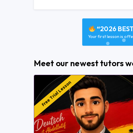
“2026 BES
Your first lesson is of
Meet our newest tutors w
Free Trial Lesson