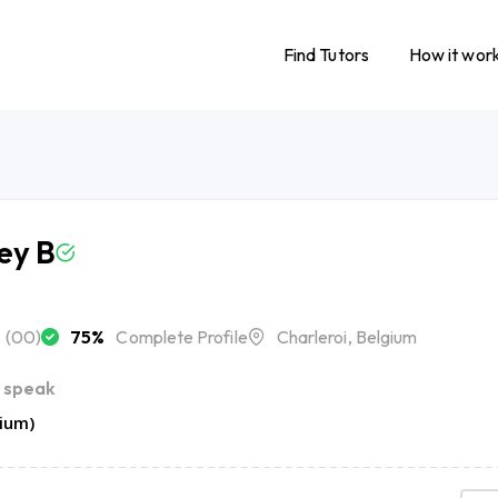
Find Tutors
How it wor
ey B
(00)
75%
Complete Profile
Charleroi, Belgium
 speak
gium)