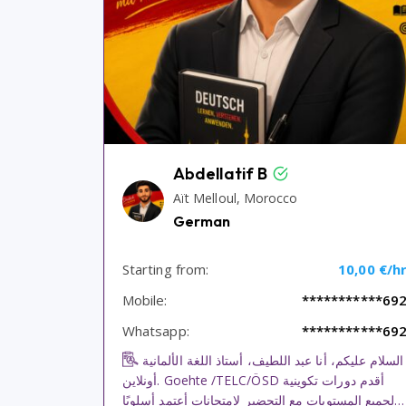
Abdellatif B
Aït Melloul, Morocco
German
Starting from:
10,00 €/h
Mobile:
***********69
Whatsapp:
***********69
السلام عليكم، أنا عبد اللطيف، أستاذ اللغة الألمانية
أونلاين. Goehte /TELC/ÖSD أقدم دورات تكوينية
لجميع المستويات مع التحضير لامتحانات أعتمد أسلوبًا